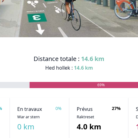
Distance totale :
14.6 km
Hed hollek :
14.6 km
69%
%
0%
27%
En travaux
Prévus
War ar stern
Raktreset
D
0 km
4.0 km