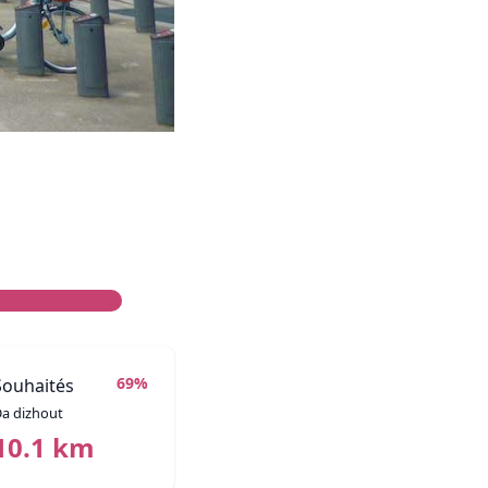
69%
Souhaités
a dizhout
10.1 km