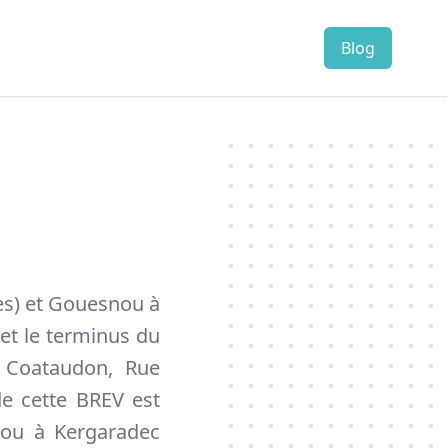
F
Blog
Rechercher
Paramètres
es) et Gouesnou à
et le terminus du
e Coataudon, Rue
de cette BREV est
nou à Kergaradec